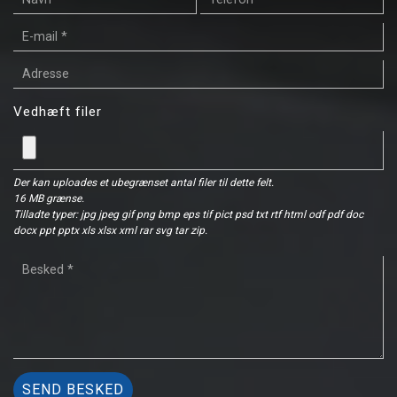
Vedhæft filer
Der kan uploades et ubegrænset antal filer til dette felt.
16 MB grænse.
Tilladte typer: jpg jpeg gif png bmp eps tif pict psd txt rtf html odf pdf doc
docx ppt pptx xls xlsx xml rar svg tar zip.